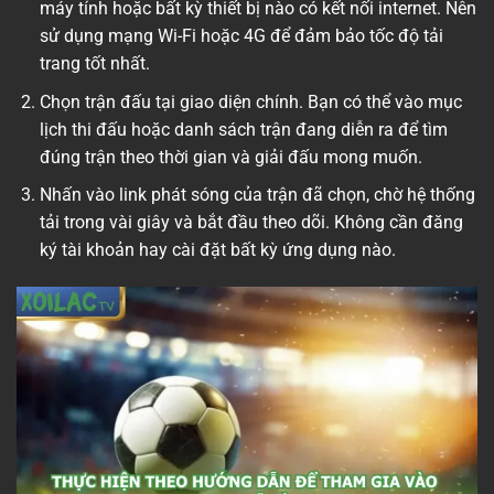
máy tính hoặc bất kỳ thiết bị nào có kết nối internet. Nên
sử dụng mạng Wi-Fi hoặc 4G để đảm bảo tốc độ tải
trang tốt nhất.
Chọn trận đấu tại giao diện chính. Bạn có thể vào mục
lịch thi đấu hoặc danh sách trận đang diễn ra để tìm
đúng trận theo thời gian và giải đấu mong muốn.
Nhấn vào link phát sóng của trận đã chọn, chờ hệ thống
tải trong vài giây và bắt đầu theo dõi. Không cần đăng
ký tài khoản hay cài đặt bất kỳ ứng dụng nào.