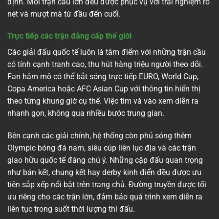
định. Mỗi trận cầu lớn đều được phục vụ với trải nghiệm rõ
nét và mượt mà từ đầu đến cuối.
Trực tiếp các trận đẳng cấp thế giới
Các giải đấu quốc tế luôn là tâm điểm với những trận cầu
có tính cạnh tranh cao, thu hút hàng triệu người theo dõi.
Fan hâm mộ có thể bắt sóng trực tiếp EURO, World Cup,
Copa America hoặc AFC Asian Cup với thông tin hiển thị
theo từng khung giờ cụ thể. Việc tìm và vào xem diễn ra
nhanh gọn, không qua nhiều bước trung gian.
Bên cạnh các giải chính, hệ thống còn phủ sóng thêm
Olympic bóng đá nam, siêu cúp liên lục địa và các trận
giao hữu quốc tế đáng chú ý. Những cặp đấu quan trọng
như bán kết, chung kết hay derby kinh điển đều được ưu
tiên sắp xếp nổi bật trên trang chủ. Đường truyền được tối
ưu riêng cho các trận lớn, đảm bảo quá trình xem diễn ra
liên tục trong suốt thời lượng thi đấu.