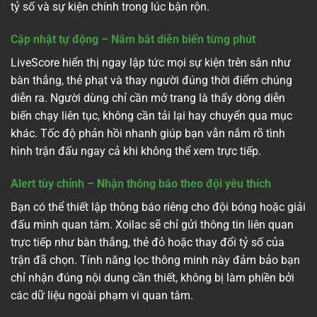
tỷ số và sự kiện chính trong lúc bận rộn.
Cập nhật tự động – Nắm bắt diễn biến từng phút
LiveScore hiển thị ngay lập tức mọi sự kiện trên sân như
bàn thắng, thẻ phạt và thay người đúng thời điểm chúng
diễn ra. Người dùng chỉ cần mở trang là thấy dòng diễn
biến chạy liên tục, không cần tải lại hay chuyển qua mục
khác. Tốc độ phản hồi nhanh giúp bạn vẫn nắm rõ tình
hình trận đấu ngay cả khi không thể xem trực tiếp.
Alert tùy chỉnh – Nhận thông báo theo đội yêu thích
Bạn có thể thiết lập thông báo riêng cho đội bóng hoặc giải
đấu mình quan tâm. Xoilac sẽ chỉ gửi thông tin liên quan
trực tiếp như bàn thắng, thẻ đỏ hoặc thay đổi tỷ số của
trận đã chọn. Tính năng lọc thông minh này đảm bảo bạn
chỉ nhận đúng nội dung cần thiết, không bị làm phiền bởi
các dữ liệu ngoài phạm vi quan tâm.