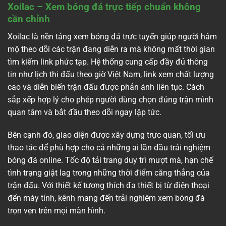
Xoilac – Xem bóng đá trực tiếp chuẩn không
cần chỉnh
Xoilac là nền tảng xem bóng đá trực tuyến giúp người hâm
mộ theo dõi các trận đang diễn ra mà không mất thời gian
tìm kiếm link phức tạp. Hệ thống cung cấp đầy đủ thông
tin như lịch thi đấu theo giờ Việt Nam, link xem chất lượng
cao và diễn biến trận đấu được phản ánh liên tục. Cách
sắp xếp hợp lý cho phép người dùng chọn đúng trận mình
quan tâm và bắt đầu theo dõi ngay lập tức.
Bên cạnh đó, giao diện được xây dựng trực quan, tối ưu
thao tác để phù hợp cho cả những ai lần đầu trải nghiệm
bóng đá online. Tốc độ tải trang duy trì mượt mà, hạn chế
tình trạng giật lag trong những thời điểm căng thẳng của
trận đấu. Với thiết kế tương thích đa thiết bị từ điện thoại
đến máy tính, kênh mang đến trải nghiệm xem bóng đá
trọn vẹn trên mọi màn hình.