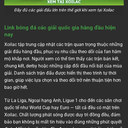
Đầy đủ các giải đấu lớn trên thế giới khi xem tại Xoilac
Link bóng đá các giải quốc gia hàng đầu hiện
nay
Xoilac tập trung cập nhật các trận quan trọng thuộc những
giải đấu hàng đầu, phục vụ nhu cầu theo dõi của fan hâm
mộ khắp nơi. Người xem có thể tìm thấy các trận bán kết,
chung kết, derby hoặc những cặp đối đầu nổi bật của mùa
giải. Danh sách trận đấu được hiển thị theo trình tự thời
gian, giúp việc lựa chọn và theo dõi trở nên thuận tiện hơn
bao giờ hết.
Từ La Liga, Ngoại hạng Anh, Ligue 1 cho đến các sân chơi
quốc tế như World Cup hay Euro — tất cả đều có mặt trên
Xoilac. Chất lượng phát sóng được duy trì đồng đều, đảm
bảo bạn không bị mất tín hiệu vào đúng những phút quyết