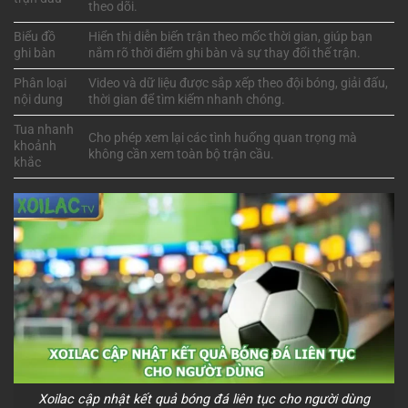
theo dõi.
Biểu đồ
Hiển thị diễn biến trận theo mốc thời gian, giúp bạn
ghi bàn
nắm rõ thời điểm ghi bàn và sự thay đổi thế trận.
Phân loại
Video và dữ liệu được sắp xếp theo đội bóng, giải đấu,
nội dung
thời gian để tìm kiếm nhanh chóng.
Tua nhanh
Cho phép xem lại các tình huống quan trọng mà
khoảnh
không cần xem toàn bộ trận cầu.
khắc
Xoilac cập nhật kết quả bóng đá liên tục cho người dùng