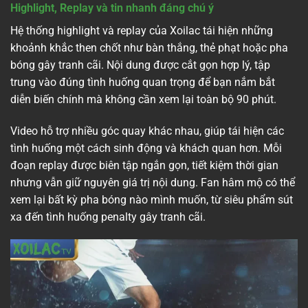
Highlight, Replay và tin nhanh đáng chú ý
Hệ thống highlight và replay của Xoilac tái hiện những
khoảnh khắc then chốt như bàn thắng, thẻ phạt hoặc pha
bóng gây tranh cãi. Nội dung được cắt gọn hợp lý, tập
trung vào đúng tình huống quan trọng để bạn nắm bắt
diễn biến chính mà không cần xem lại toàn bộ 90 phút.
Video hỗ trợ nhiều góc quay khác nhau, giúp tái hiện các
tình huống một cách sinh động và khách quan hơn. Mỗi
đoạn replay được biên tập ngắn gọn, tiết kiệm thời gian
nhưng vẫn giữ nguyên giá trị nội dung. Fan hâm mộ có thể
xem lại bất kỳ pha bóng nào mình muốn, từ siêu phẩm sút
xa đến tình huống penalty gây tranh cãi.