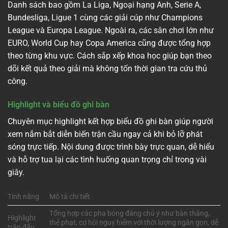
Danh sách bao gồm La Liga, Ngoại hạng Anh, Serie A,
Bundesliga, Ligue 1 cùng các giải cúp như Champions
League và Europa League. Ngoài ra, các sân chơi lớn như
EURO, World Cup hay Copa America cũng được tổng hợp
theo từng khu vực. Cách sắp xếp khoa học giúp bạn theo
dõi kết quả theo giải mà không tốn thời gian tra cứu thủ
công.
Highlight và biểu đồ ghi bàn
Chuyên mục highlight kết hợp biểu đồ ghi bàn giúp người
xem nắm bắt diễn biến trận cầu ngay cả khi bỏ lỡ phát
sóng trực tiếp. Nội dung được trình bày trực quan, dễ hiểu
và hỗ trợ tua lại các tình huống quan trọng chỉ trong vài
giây.
Tính năng
Mô tả chi tiết
Tổng hợp các pha bóng đáng chú ý như bàn thắng,
Highlight
thẻ phạt, cơ hội nguy hiểm với thời lượng ngắn gọn, dễ
trận đấu