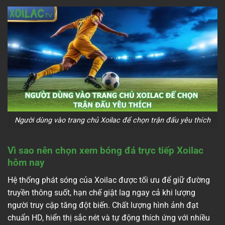
Người dùng vào trang chủ Xoilac để chọn trận đấu yêu thích
Vì sao nên chọn xem bóng đá trực tiếp Xoilac
hôm nay
Hệ thống phát sóng của Xoilac được tối ưu để giữ đường
truyền thông suốt, hạn chế giật lag ngay cả khi lượng
người truy cập tăng đột biến. Chất lượng hình ảnh đạt
chuẩn HD, hiển thị sắc nét và tự động thích ứng với nhiều