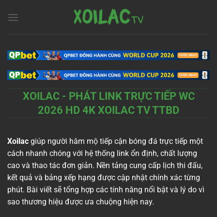
Bỏ
qua
nội
dung
XOILAC - PHÁT LINK TRỰC TIẾP WC
2026 HD 4K XOILAC TV TTBD
Xoilac
giúp người hâm mộ tiếp cận bóng đá trực tiếp một
cách nhanh chóng với hệ thống link ổn định, chất lượng
cao và thao tác đơn giản. Nền tảng cung cấp lịch thi đấu,
kết quả và bảng xếp hạng được cập nhật chính xác từng
phút. Bài viết sẽ tổng hợp các tính năng nổi bật và lý do vì
sao thương hiệu được ưa chuộng hiện nay.