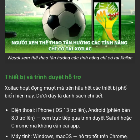
Người xem thể thao tận hưởng các tính năng chỉ có tại Xoilac
Thiết bị và trình duyệt hỗ trợ
Xoilac hoạt động mượt mà trên hầu hết các thiết bị phổ
biến hiện nay. Dưới đây là danh sách chi tiết:
Điện thoại: iPhone (iOS 13 trở lên), Android (phiên bản
8.0 trở lên) — xem trực tiếp qua trình duyệt Safari hoặc
Chrome mà không cần cài app.
Máy tính: Windows, macOS — hỗ trợ tốt trên Chrome,