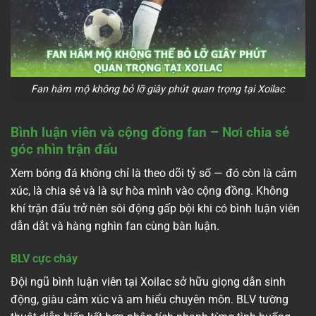
Fan hâm mộ không bỏ lỡ giây phút quan trọng tại Xoilac
Bình luận viên và cộng đồng fan – Nơi chia sẻ
góc nhìn trận đấu
Xem bóng đá không chỉ là theo dõi tỷ số — đó còn là cảm
xúc, là chia sẻ và là sự hòa mình vào cộng đồng. Không
khí trận đấu trở nên sôi động gấp bội khi có bình luận viên
dẫn dắt và hàng nghìn fan cùng bàn luận.
BLV cực cháy
Đội ngũ bình luận viên tại Xoilac sở hữu giọng dẫn sinh
động, giàu cảm xúc và am hiểu chuyên môn. BLV tường