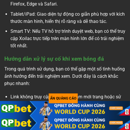
Firefox, Edge và Safari.
Tablet/iPad: Giao diện tự động co giãn phù hợp với kích
thước màn hình, hiển thị rõ ràng và dễ thao tác.
Smart TV: Nếu TV hỗ trợ trình duyệt web, bạn có thể truy
cập Xoilac trực tiếp trên màn hình lớn để có trải nghiệm
tốt nhất.
Hướng dẫn xử lý sự cố khi xem bóng đá
Trong quá trình sử dụng, bạn có thể gặp một số tình huống
ảnh hưởng đến trải nghiệm xem. Dưới đây là cách khắc
phục nhanh:
Link không truy cập được: Thử làm mới trang hoặc sử
ẨN QUẢNG CÁO
dụng đường link dự phòng được cập nhật trên trang chủ
Xoilac. Nếu vẫn không vào được, hãy đổi sang trình
duyệt khác hoặc xóa bộ nhớ cache.
Video giật lag, tải chậm: Kiểm tra tốc độ mạng của bạn.