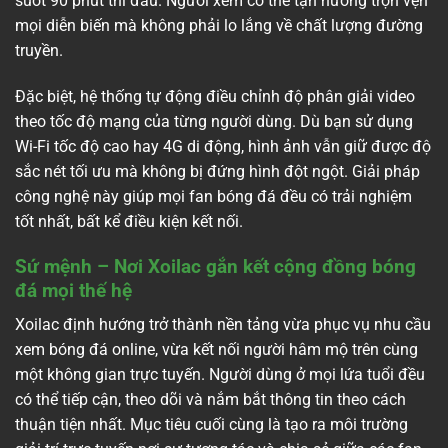
suốt 90 phút thi đấu. Người xem có thể tận hưởng trọn vẹn
mọi diễn biến mà không phải lo lắng về chất lượng đường
truyền.
Đặc biệt, hệ thống tự động điều chỉnh độ phân giải video
theo tốc độ mạng của từng người dùng. Dù bạn sử dụng
Wi-Fi tốc độ cao hay 4G di động, hình ảnh vẫn giữ được độ
sắc nét tối ưu mà không bị đứng hình đột ngột. Giải pháp
công nghệ này giúp mọi fan bóng đá đều có trải nghiệm
tốt nhất, bất kể điều kiện kết nối.
Sứ mệnh – Nơi Xoilac gắn kết cộng đồng bóng
đá mọi thế hệ
Xoilac định hướng trở thành nền tảng vừa phục vụ nhu cầu
xem bóng đá online, vừa kết nối người hâm mộ trên cùng
một không gian trực tuyến. Người dùng ở mọi lứa tuổi đều
có thể tiếp cận, theo dõi và nắm bắt thông tin theo cách
thuận tiện nhất. Mục tiêu cuối cùng là tạo ra môi trường