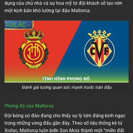
dụng của chủ nhà và sự hoa mỹ từ đội khách sẽ tạo nên
một kịch bản khó lường tại đảo Mallorca.
Đánh giá tương quan sức mạnh trước trận đấu
Phong độ của Mallorca
Đội bóng xứ đảo đang cho thấy sự lỳ lợm đáng kinh ngạc
trong những vòng đấu gần đây. Theo số liệu thống kê từ
Xoilac, Mallorca luôn biến Son Moix thành một “miền đất