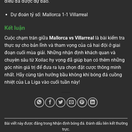
điều đã được dự báo.
Dự đoán tỷ số: Mallorca 1-1 Villarreal
Kết luận
Cuộc chạm trán giữa
Mallorca vs Villarreal
là bài kiểm tra
thực sự cho bản lĩnh và tham vọng của cả hai đội ở giai
đoạn cuối mùa giải. Những nhận định khách quan và
chuyên sâu từ Xoilac hy vọng đã giúp bạn có thêm những
góc nhìn giá trị để đưa ra lựa chọn đặt cược thông minh
nhất. Hãy cùng tận hưởng bầu không khí bóng đá cuồng
nhiệt của La Liga vào cuối tuần này!
Bài viết này được đăng trong
Nhận định bóng đá
. Đánh dấu
liên kết thường
trực
.