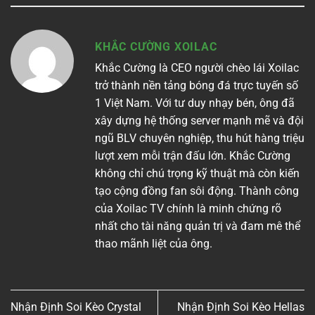
KHẮC CƯỜNG XOILAC
Khắc Cường là CEO người chèo lái Xoilac
trở thành nền tảng bóng đá trực tuyến số
1 Việt Nam. Với tư duy nhạy bén, ông đã
xây dựng hệ thống server mạnh mẽ và đội
ngũ BLV chuyên nghiệp, thu hút hàng triệu
lượt xem mỗi trận đấu lớn. Khắc Cường
không chỉ chú trọng kỹ thuật mà còn kiến
tạo cộng đồng fan sôi động. Thành công
của Xoilac TV chính là minh chứng rõ
nhất cho tài năng quản trị và đam mê thể
thao mãnh liệt của ông.
Nhận Định Soi Kèo Crystal
Nhận Định Soi Kèo Hellas