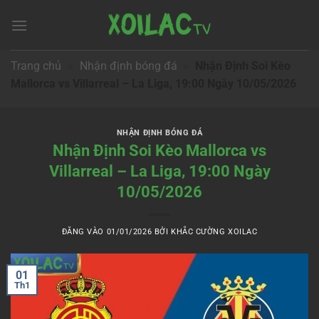
Bỏ
qua
nội
dung
Trang chủ
»
Nhận định bóng đá
»
Nhận Định Soi Kèo
Mallorca vs Villarreal – La Liga, 19:00 Ngày 10/05/2026
NHẬN ĐỊNH BÓNG ĐÁ
Nhận Định Soi Kèo Mallorca vs
Villarreal – La Liga, 19:00 Ngày
10/05/2026
ĐĂNG VÀO
01/01/2026
BỞI
KHẮC CƯỜNG XOILAC
01
Th1