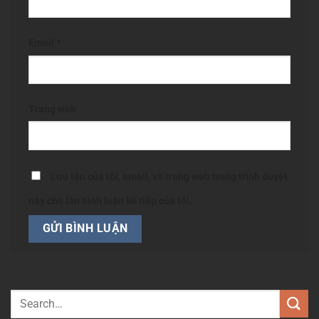
Email
*
Trang web
Lưu tên của tôi, email, và trang web trong trình duyệt
này cho lần bình luận kế tiếp của tôi.