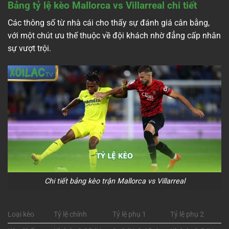
Bảng tỷ lệ kèo Mallorca vs Villarreal chi tiết
Các thông số từ nhà cái cho thấy sự đánh giá cân bằng,
với một chút ưu thế thuộc về đội khách nhờ đẳng cấp nhân
sự vượt trội.
Chi tiết bảng kèo trận Mallorca vs Villarreal
Loại kèo
Tỷ lệ chính
Tỷ lệ phụ 1
Tỷ lệ phụ 2