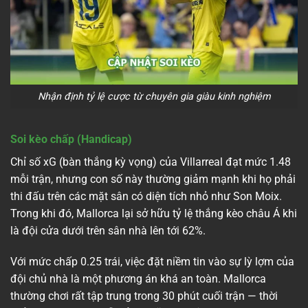
Nhận định tỷ lệ cược từ chuyên gia giàu kinh nghiệm
Soi kèo chấp (Handicap)
Chỉ số xG (bàn thắng kỳ vọng) của Villarreal đạt mức 1.48
mỗi trận, nhưng con số này thường giảm mạnh khi họ phải
thi đấu trên các mặt sân có diện tích nhỏ như Son Moix.
Trong khi đó, Mallorca lại sở hữu tỷ lệ thắng kèo châu Á khi
là đội cửa dưới trên sân nhà lên tới 62%.
Với mức chấp 0.25 trái, việc đặt niềm tin vào sự lỳ lợm của
đội chủ nhà là một phương án khá an toàn. Mallorca
thường chơi rất tập trung trong 30 phút cuối trận — thời