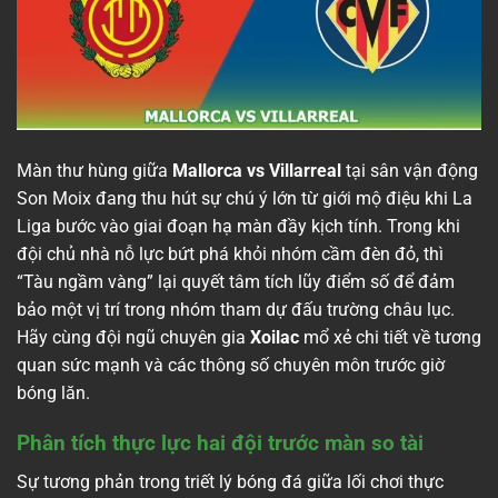
Màn thư hùng giữa
Mallorca vs Villarreal
tại sân vận động
Son Moix đang thu hút sự chú ý lớn từ giới mộ điệu khi La
Liga bước vào giai đoạn hạ màn đầy kịch tính. Trong khi
đội chủ nhà nỗ lực bứt phá khỏi nhóm cầm đèn đỏ, thì
“Tàu ngầm vàng” lại quyết tâm tích lũy điểm số để đảm
bảo một vị trí trong nhóm tham dự đấu trường châu lục.
Hãy cùng đội ngũ chuyên gia
Xoilac
mổ xẻ chi tiết về tương
quan sức mạnh và các thông số chuyên môn trước giờ
bóng lăn.
Phân tích thực lực hai đội trước màn so tài
Sự tương phản trong triết lý bóng đá giữa lối chơi thực