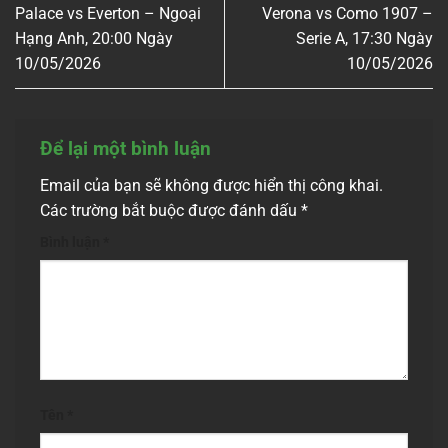
Palace vs Everton – Ngoại
Verona vs Como 1907 –
Hạng Anh, 20:00 Ngày
Serie A, 17:30 Ngày
10/05/2026
10/05/2026
Để lại một bình luận
Email của bạn sẽ không được hiển thị công khai.
Các trường bắt buộc được đánh dấu
*
Bình luận
*
Tên
*