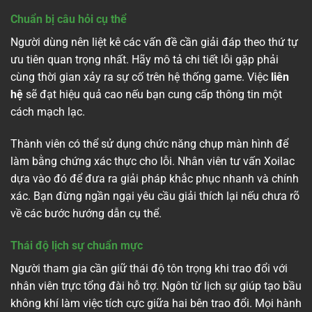
Chuẩn bị câu hỏi cụ thể
Người dùng nên liệt kê các vấn đề cần giải đáp theo thứ tự
ưu tiên quan trọng nhất. Hãy mô tả chi tiết lỗi gặp phải
cùng thời gian xảy ra sự cố trên hệ thống game. Việc
liên
hệ
sẽ đạt hiệu quả cao nếu bạn cung cấp thông tin một
cách mạch lạc.
Thành viên có thể sử dụng chức năng chụp màn hình để
làm bằng chứng xác thực cho lỗi. Nhân viên tư vấn Xoilac
dựa vào đó để đưa ra giải pháp khắc phục nhanh và chính
xác. Bạn đừng ngần ngại yêu cầu giải thích lại nếu chưa rõ
về các bước hướng dẫn cụ thể.
Thái độ lịch sự chuẩn mực
Người tham gia cần giữ thái độ tôn trọng khi trao đổi với
nhân viên trực tổng đài hỗ trợ. Ngôn từ lịch sự giúp tạo bầu
không khí làm việc tích cực giữa hai bên trao đổi. Mọi hành