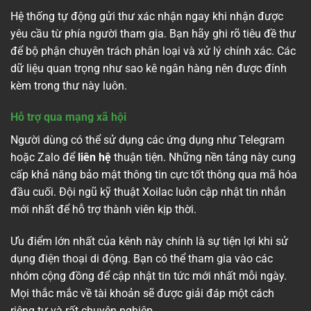
Hệ thống tự động gửi thư xác nhận ngay khi nhận được
yêu cầu từ phía người tham gia. Bạn hãy ghi rõ tiêu đề thư
để bộ phận chuyên trách phân loại và xử lý chính xác. Các
dữ liệu quan trọng như sao kê ngân hàng nên được đính
kèm trong thư này luôn.
Hỗ trợ qua mạng xã hội
Người dùng có thể sử dụng các ứng dụng như Telegram
hoặc Zalo để
liên hệ
thuận tiện. Những nền tảng này cung
cấp khả năng bảo mật thông tin cực tốt thông qua mã hóa
đầu cuối. Đội ngũ kỹ thuật Xoilac luôn cập nhật tin nhắn
mới nhất để hỗ trợ thành viên kịp thời.
Ưu điểm lớn nhất của kênh này chính là sự tiện lợi khi sử
dụng điện thoại di động. Bạn có thể tham gia vào các
nhóm cộng đồng để cập nhật tin tức mới nhất mỗi ngày.
Mọi thắc mắc về tài khoản sẽ được giải đáp một cách
riêng tư và rất chuyên nghiệp.