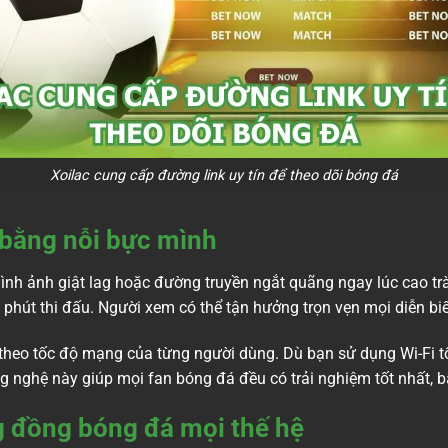
Xoilac cung cấp đường link uy tín để theo dõi bóng đá
 bằng nỗi bực mình
ình ảnh giật lag hoặc đường truyền ngắt quãng ngay lúc cao trà
phút thi đấu. Người xem có thể tận hưởng trọn vẹn mọi diễn bi
o theo tốc độ mạng của từng người dùng. Dù bạn sử dụng Wi-Fi 
 nghệ này giúp mọi fan bóng đá đều có trải nghiệm tốt nhất, bất
g đồng bóng đá mọi thế hệ