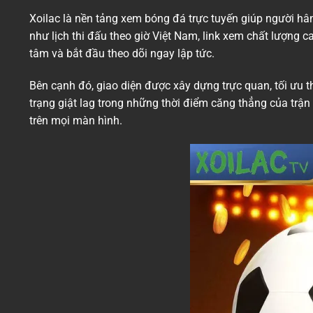
Xoilac là nền tảng xem bóng đá trực tuyến giúp người hâ
như lịch thi đấu theo giờ Việt Nam, link xem chất lượng
tâm và bắt đầu theo dõi ngay lập tức.
Bên cạnh đó, giao diện được xây dựng trực quan, tối ưu t
trạng giật lag trong những thời điểm căng thẳng của trận 
trên mọi màn hình.