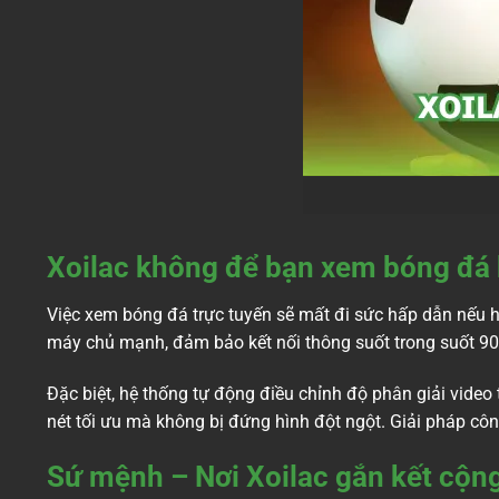
Xoilac không để bạn xem bóng đá
Việc xem bóng đá trực tuyến sẽ mất đi sức hấp dẫn nếu h
máy chủ mạnh, đảm bảo kết nối thông suốt trong suốt 90 
Đặc biệt, hệ thống tự động điều chỉnh độ phân giải vide
nét tối ưu mà không bị đứng hình đột ngột. Giải pháp công
Sứ mệnh – Nơi Xoilac gắn kết cộn