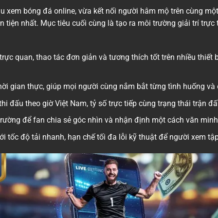
u xem bóng đá online, vừa kết nối người hâm mộ trên cùng một 
n tiện nhất. Mục tiêu cuối cùng là tạo ra môi trường giải trí trự
trực quan, thao tác đơn giản và tương thích tốt trên nhiều thiế
thời gian thực, giúp mọi người cùng nắm bắt từng tình huống và 
hi đấu theo giờ Việt Nam, tỷ số trực tiếp cùng trạng thái trận 
rường để fan chia sẻ góc nhìn và nhận định một cách văn minh,
ới tốc độ tải nhanh, hạn chế tối đa lỗi kỹ thuật để người xem tậ