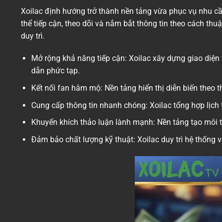
Xoilac định hướng trở thành nền tảng vừa phục vụ nhu cầ
thể tiếp cận, theo dõi và nắm bắt thông tin theo cách thuậ
duy trì.
Mở rộng khả năng tiếp cận: Xoilac xây dựng giao diện 
dẫn phức tạp.
Kết nối fan hâm mộ: Nền tảng hiển thị diễn biến theo 
Cung cấp thông tin nhanh chóng: Xoilac tổng hợp lịch t
Khuyến khích thảo luận lành mạnh: Nền tảng tạo môi t
Đảm bảo chất lượng kỹ thuật: Xoilac duy trì hệ thống v