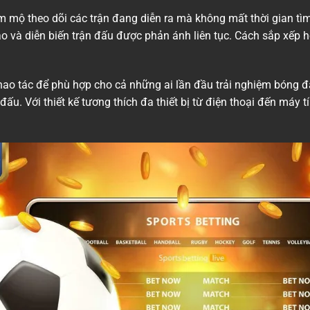
m mộ theo dõi các trận đang diễn ra mà không mất thời gian tìm
 cao và diễn biến trận đấu được phản ánh liên tục. Cách sắp xế
hao tác để phù hợp cho cả những ai lần đầu trải nghiệm bóng đá 
đấu. Với thiết kế tương thích đa thiết bị từ điện thoại đến máy