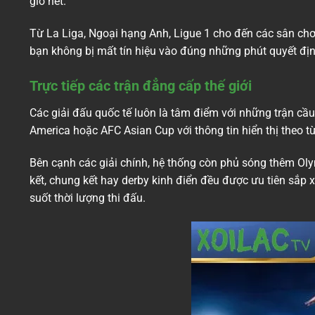
giờ hết.
Từ La Liga, Ngoại hạng Anh, Ligue 1 cho đến các sân chơ
bạn không bị mất tín hiệu vào đúng những phút quyết địn
Trực tiếp các trận đẳng cấp thế giới
Các giải đấu quốc tế luôn là tâm điểm với những trận cầu
America hoặc AFC Asian Cup với thông tin hiển thị theo t
Bên cạnh các giải chính, hệ thống còn phủ sóng thêm Oly
kết, chung kết hay derby kinh điển đều được ưu tiên sắp x
suốt thời lượng thi đấu.