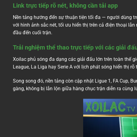
Link trực tiếp rõ nét, không cần tải app
Nền tảng hướng đến sự thuận tiện tối đa — người dùng tr
với hình ảnh sắc nét, tối ưu hiển thị trên cả điện thoại lẫ
đầu đến cuối trận.
Trải nghiệm thể thao trực tiếp với các giải đấ
Xoilac phủ sóng đa dạng các giải đấu lớn trên toàn thế 
League, La Liga hay Serie A với lịch phát sóng hiển thị r
Song song đó, nền tảng còn cập nhật Ligue 1, FA Cup, Bun
gàng, không bị lẫn lộn giữa hàng chục trận diễn ra cùng l