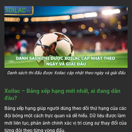
Danh sách thi đấu được Xoilac cập nhật theo ngày và giải đấu
Xoilac – Bảng xếp hạng mới nhất, ai đang dẫn
đầu?
Bảng xếp hạng giúp người dùng theo dõi thứ hạng của các
đội bóng một cách trực quan và dễ hiểu. Dữ liệu được làm
mới liên tục, phản ánh chính xác vị trí cùng sự thay đổi của
từng đội theo từng vòng đấu.