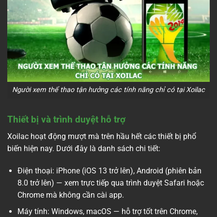
Người xem thể thao tận hưởng các tính năng chỉ có tại Xoilac
Thiết bị và trình duyệt hỗ trợ
Xoilac hoạt động mượt mà trên hầu hết các thiết bị phổ
biến hiện nay. Dưới đây là danh sách chi tiết:
Điện thoại: iPhone (iOS 13 trở lên), Android (phiên bản
8.0 trở lên) — xem trực tiếp qua trình duyệt Safari hoặc
Chrome mà không cần cài app.
Máy tính: Windows, macOS — hỗ trợ tốt trên Chrome,