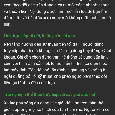
xem theo dõi các trận đang diễn ra một cách nhanh chóng
và thuận tiện. Nội dung được làm mới liên tục để bạn tìm
đúng trận và bắt đầu xem ngay mà không mất thời gian dò
link.
Link trực tiếp rõ nét, không cần tải app
Nền tảng hướng đến sự thuận tiện tối đa — người dùng
truy cập nhanh mà không cần tải ứng dụng hay đăng ký tài
khoản. Chỉ cần chọn đúng trận, hệ thống sẽ cung cấp link
xem với hình ảnh sắc nét, tối ưu hiển thị trên cả điện thoại
lẫn máy tính. Tốc độ phát ổn định, ít giật lag và không bị
ngắt quãng bởi lỗi kỹ thuật, cho phép người xem theo dõi
liên tục từ đầu đến cuối trận.
Trải nghiệm thể thao trực tiếp với các giải đấu hot
Xoilac phủ sóng đa dạng các giải đấu lớn trên toàn thế
giới, đáp ứng mọi sở thích của fan hâm mộ. Người xem có