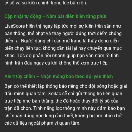
tỷ số và sự kiện chính trong lúc bận rộn.
Cập nhật tự động – Nắm bắt diễn biến từng phút
LiveScore hiển thị ngay lập tức mọi sự kiện trên sân như
bàn thắng, thẻ phạt và thay người đúng thời điểm chúng
diễn ra. Người dùng chỉ cần mở trang là thấy dòng diễn
biến chạy liên tục, không cần tải lại hay chuyển qua mục
khác. Tốc độ phản hồi nhanh giúp bạn vẫn nắm rõ tình
hình trận đấu ngay cả khi không thể xem trực tiếp.
Alert tùy chỉnh – Nhận thông báo theo đội yêu thích
Bạn có thể thiết lập thông báo riêng cho đội bóng hoặc giải
đấu mình quan tâm. Xoilac sẽ chỉ gửi thông tin liên quan
trực tiếp như bàn thắng, thẻ đỏ hoặc thay đổi tỷ số của
trận đã chọn. Tính năng lọc thông minh này đảm bảo bạn
chỉ nhận đúng nội dung cần thiết, không bị làm phiền bởi
các dữ liệu ngoài phạm vi quan tâm.