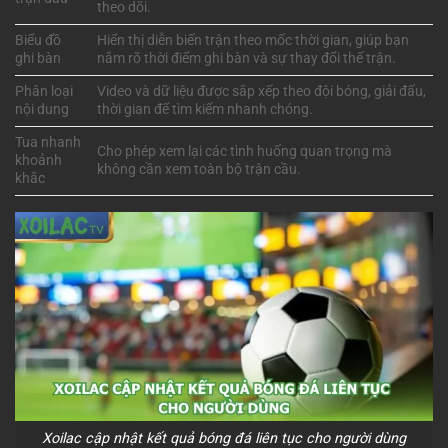
theo dõi.
Biểu đồ
Hiển thị diễn biến trận theo mốc thời gian, giúp bạn
ghi bàn
nắm rõ thời điểm ghi bàn và sự thay đổi thế trận.
Phân loại
Video và dữ liệu được sắp xếp theo đội bóng, giải đấu,
nội dung
thời gian để tìm kiếm nhanh chóng.
Tua nhanh
Cho phép xem lại các tình huống quan trọng mà
khoảnh
không cần xem toàn bộ trận cầu.
khắc
Xoilac cập nhật kết quả bóng đá liên tục cho người dùng