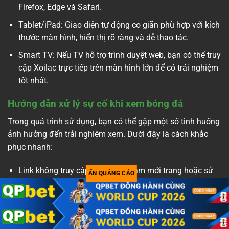
Firefox, Edge và Safari.
Tablet/iPad: Giao diện tự động co giãn phù hợp với kích
thước màn hình, hiển thị rõ ràng và dễ thao tác.
Smart TV: Nếu TV hỗ trợ trình duyệt web, bạn có thể truy
cập Xoilac trực tiếp trên màn hình lớn để có trải nghiệm
tốt nhất.
Hướng dẫn xử lý sự cố khi xem bóng đá
Trong quá trình sử dụng, bạn có thể gặp một số tình huống
ảnh hưởng đến trải nghiệm xem. Dưới đây là cách khắc
phục nhanh:
Link không truy cập được: Thử làm mới trang hoặc sử
ẨN QUẢNG CÁO
dụng đường link dự phòng được cập nhật trên trang chủ
Xoilac. Nếu vẫn không vào được, hãy đổi sang trình
duyệt khác hoặc xóa bộ nhớ cache.
Video giật lag, tải chậm: Kiểm tra tốc độ mạng của bạn.