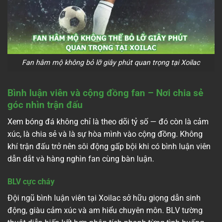
Fan hâm mộ không bỏ lỡ giây phút quan trọng tại Xoilac
Bình luận viên và cộng đồng fan – Nơi chia sẻ
góc nhìn trận đấu
Xem bóng đá không chỉ là theo dõi tỷ số — đó còn là cảm
xúc, là chia sẻ và là sự hòa mình vào cộng đồng. Không
khí trận đấu trở nên sôi động gấp bội khi có bình luận viên
dẫn dắt và hàng nghìn fan cùng bàn luận.
BLV cực cháy
Đội ngũ bình luận viên tại Xoilac sở hữu giọng dẫn sinh
động, giàu cảm xúc và am hiểu chuyên môn. BLV tường