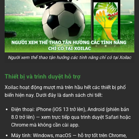
Người xem thể thao tận hưởng các tính năng chỉ có tại Xoilac
Thiết bị và trình duyệt hỗ trợ
Xoilac hoạt động mượt mà trên hầu hết các thiết bị phổ
biến hiện nay. Dưới đây là danh sách chi tiết:
Điện thoại: iPhone (iOS 13 trở lên), Android (phiên bản
8.0 trở lên) — xem trực tiếp qua trình duyệt Safari hoặc
Chrome mà không cần cài app.
Máy tính: Windows, macOS — hỗ trợ tốt trên Chrome,