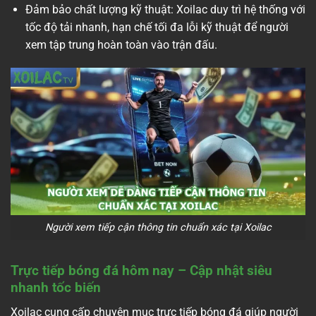
Đảm bảo chất lượng kỹ thuật: Xoilac duy trì hệ thống với
tốc độ tải nhanh, hạn chế tối đa lỗi kỹ thuật để người
xem tập trung hoàn toàn vào trận đấu.
Người xem tiếp cận thông tin chuẩn xác tại Xoilac
Trực tiếp bóng đá hôm nay – Cập nhật siêu
nhanh tốc biến
Xoilac cung cấp chuyên mục trực tiếp bóng đá giúp người