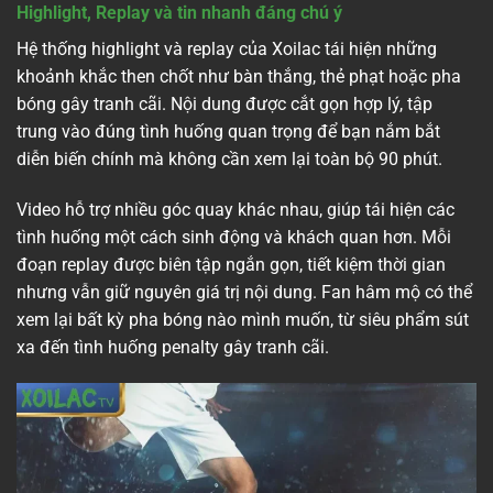
Highlight, Replay và tin nhanh đáng chú ý
Hệ thống highlight và replay của Xoilac tái hiện những
khoảnh khắc then chốt như bàn thắng, thẻ phạt hoặc pha
bóng gây tranh cãi. Nội dung được cắt gọn hợp lý, tập
trung vào đúng tình huống quan trọng để bạn nắm bắt
diễn biến chính mà không cần xem lại toàn bộ 90 phút.
Video hỗ trợ nhiều góc quay khác nhau, giúp tái hiện các
tình huống một cách sinh động và khách quan hơn. Mỗi
đoạn replay được biên tập ngắn gọn, tiết kiệm thời gian
nhưng vẫn giữ nguyên giá trị nội dung. Fan hâm mộ có thể
xem lại bất kỳ pha bóng nào mình muốn, từ siêu phẩm sút
xa đến tình huống penalty gây tranh cãi.