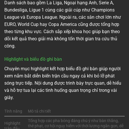
Danh sách bao gồm La Liga, Ngoại hạng Anh, Serie A,
Bundesliga, Ligue 1 cùng các giải cúp như Champions
League và Europa League. Ngoài ra, các sân chơi lớn như
EURO, World Cup hay Copa America cũng được tổng hợp
theo từng khu vực. Cách sắp xếp khoa học giúp bạn theo
dõi kết quả theo giải mà không tốn thời gian tra cứu thủ
công.
Highlight và biểu đồ ghi bàn
Chuyên mục highlight kết hợp biểu đồ ghi bàn giúp người
xem nắm bắt diễn biến trận cầu ngay cả khi bỏ lỡ phát
sóng trực tiếp. Nội dung được trình bày trực quan, dễ hiểu
và hỗ trợ tua lại các tình huống quan trọng chỉ trong vài
giây.
Tính năng
Mô tả chi tiết
Tổng hợp các pha bóng đáng chú ý như bàn thắng,
Highlight
thẻ phạt, cơ hội nguy hiểm với thời lượng ngắn gọn, dễ
trận đấu