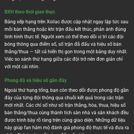
BXH theo thời gian thực
Bảng xếp hạng trên Xoilac được cập nhật ngay lập tức sau
mỗi bàn thắng hoặc khi trận đấu kết thúc, phản ánh đúng
tình hình thực tế. Người xem có thể theo dõi vị trí các đội
bóng thông qua điểm số, số trận đã đấu và hiệu số bàn
thắng/thua — tất cả hiển thị gọn trong một bảng duy nhất.
Việc so sánh thứ hạng giữa các đội trở nên đơn giản chỉ
với một cái nhìn.
Phong độ và hiệu số gần đây
Ngoài thứ hạng tổng, bạn còn theo dõi được phong độ gần
đây của từng đội thông qua chuỗi kết quả trong các trận
mới nhất. Các chỉ số như số trận thắng, hòa, thua, hiệu số
bàn thắng/thua cùng thành tích sân nhà và sân khách đều
được trình bày rõ ràng trên cùng giao diện. Những dữ liệu
này giúp fan hâm mộ đánh giá phong độ thực tế và đưa ra