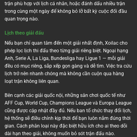
trận phù hợp với lịch cá nhân, hoặc đánh dấu nhiều trận
trong cùng một ngày để không bỏ lỡ bất kỳ cuộc đối đầu
quan trọng nào.
Lịch theo giải đấu
Nếu bạn chỉ quan tâm đến một giải nhất định, Xoilac cho
phép lọc lịch thi đấu theo từng giải riêng biệt. Ngoại hạng
Anh, Serie A, La Liga, Bundesliga hay Ligue 1 — mỗi giải
đều có mục riêng, sắp xếp gọn gàng và dễ tìm. Việc tra cứu
lịch trở nên nhanh chóng mà không cần cuộn qua hàng
loạt trận không liên quan.
Bên cạnh các giải quốc nội, những sân chơi quốc tế như
AFF Cup, World Cup, Champions League và Europa League
cũng được cập nhật đầy đủ. Nếu ban tổ chức thay đổi lịch,
hệ thống sẽ điều chỉnh kịp thời để bạn luôn nắm đúng thời
gian. Cách phân loại này đặc biệt hữu ích cho ai theo dõi
dài hạn theo giải, không muốn bỏ sót trận đấu nào.