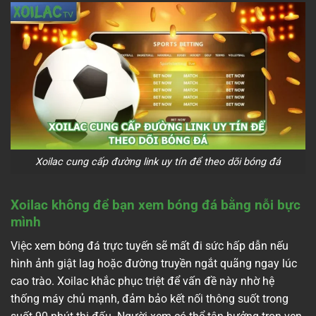
Xoilac cung cấp đường link uy tín để theo dõi bóng đá
Xoilac không để bạn xem bóng đá bằng nỗi bực
mình
Việc xem bóng đá trực tuyến sẽ mất đi sức hấp dẫn nếu
hình ảnh giật lag hoặc đường truyền ngắt quãng ngay lúc
cao trào. Xoilac khắc phục triệt để vấn đề này nhờ hệ
thống máy chủ mạnh, đảm bảo kết nối thông suốt trong