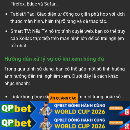
Firefox, Edge và Safari.
Tablet/iPad: Giao diện tự động co giãn phù hợp với kích
thước màn hình, hiển thị rõ ràng và dễ thao tác.
Smart TV: Nếu TV hỗ trợ trình duyệt web, bạn có thể truy
cập Xoilac trực tiếp trên màn hình lớn để có trải nghiệm
tốt nhất.
Hướng dẫn xử lý sự cố khi xem bóng đá
Trong quá trình sử dụng, bạn có thể gặp một số tình huống
ảnh hưởng đến trải nghiệm xem. Dưới đây là cách khắc
phục nhanh:
Link không truy cập được: Thử làm mới trang hoặc sử
ẨN QUẢNG CÁO
dụng đường link dự phòng được cập nhật trên trang chủ
Xoilac. Nếu vẫn không vào được, hãy đổi sang trình
duyệt khác hoặc xóa bộ nhớ cache.
Video giật lag, tải chậm: Kiểm tra tốc độ mạng của bạn.