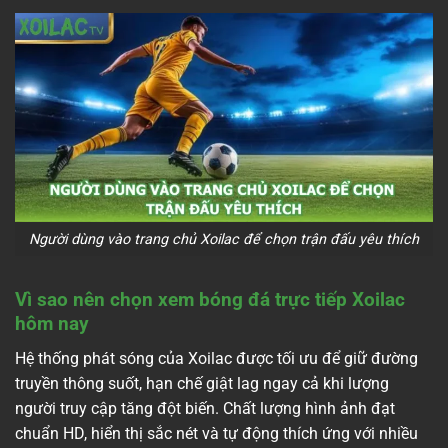
Người dùng vào trang chủ Xoilac để chọn trận đấu yêu thích
Vì sao nên chọn xem bóng đá trực tiếp Xoilac
hôm nay
Hệ thống phát sóng của Xoilac được tối ưu để giữ đường
truyền thông suốt, hạn chế giật lag ngay cả khi lượng
người truy cập tăng đột biến. Chất lượng hình ảnh đạt
chuẩn HD, hiển thị sắc nét và tự động thích ứng với nhiều