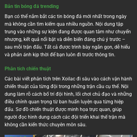
Bản tin bóng đá trending
Bạn có thể nắm bắt các tin bóng đá mới nhất trong ngày
mà không cần tìm kiếm qua nhiều nguồn. Nội dung tập
trung vào những sự kiện đang được quan tâm như chuyển
nhượng, kết quả nổi bật và diễn biến đáng chú ý trước –
sau mỗi trận đấu. Tất cả được trình bày ngắn gọn, dễ hiểu
và phản ánh kịp thời để bạn luôn đi trước thông tin.
Phân tích chiến thuật
Các bài viết phân tích trên Xoilac đi sâu vào cách vận hành
chiến thuật của từng đội trong những trận cầu cụ thể. Nội
dung làm rõ cách bố trí đội hình, lối chơi chủ đạo và những
điều chỉnh quan trọng từ ban huấn luyện qua từng hiệp
đấu. Sơ đồ chiến thuật được minh họa trực quan, giúp
người đọc hình dung cách các đội triển khai thế trận mà
không cần kiến thức chuyên môn sâu.