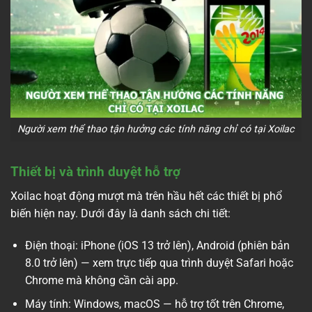
Người xem thể thao tận hưởng các tính năng chỉ có tại Xoilac
Thiết bị và trình duyệt hỗ trợ
Xoilac hoạt động mượt mà trên hầu hết các thiết bị phổ
biến hiện nay. Dưới đây là danh sách chi tiết:
Điện thoại: iPhone (iOS 13 trở lên), Android (phiên bản
8.0 trở lên) — xem trực tiếp qua trình duyệt Safari hoặc
Chrome mà không cần cài app.
Máy tính: Windows, macOS — hỗ trợ tốt trên Chrome,