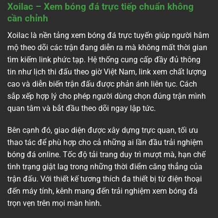
Xoilac – Xem bóng đá trực tiếp chuẩn không
cần chỉnh
Xoilac là nền tảng xem bóng đá trực tuyến giúp người hâm
mộ theo dõi các trận đang diễn ra mà không mất thời gian
tìm kiếm link phức tạp. Hệ thống cung cấp đầy đủ thông
tin như lịch thi đấu theo giờ Việt Nam, link xem chất lượng
cao và diễn biến trận đấu được phản ánh liên tục. Cách
sắp xếp hợp lý cho phép người dùng chọn đúng trận mình
quan tâm và bắt đầu theo dõi ngay lập tức.
Bên cạnh đó, giao diện được xây dựng trực quan, tối ưu
thao tác để phù hợp cho cả những ai lần đầu trải nghiệm
bóng đá online. Tốc độ tải trang duy trì mượt mà, hạn chế
tình trạng giật lag trong những thời điểm căng thẳng của
trận đấu. Với thiết kế tương thích đa thiết bị từ điện thoại
đến máy tính, kênh mang đến trải nghiệm xem bóng đá
trọn vẹn trên mọi màn hình.