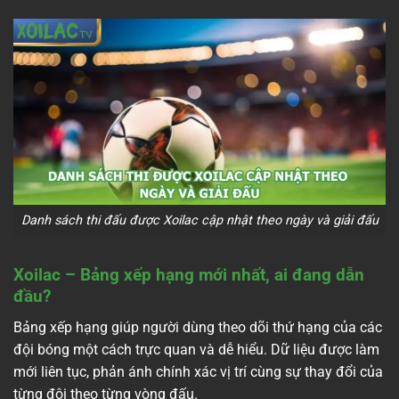
Danh sách thi đấu được Xoilac cập nhật theo ngày và giải đấu
Xoilac – Bảng xếp hạng mới nhất, ai đang dẫn
đầu?
Bảng xếp hạng giúp người dùng theo dõi thứ hạng của các
đội bóng một cách trực quan và dễ hiểu. Dữ liệu được làm
mới liên tục, phản ánh chính xác vị trí cùng sự thay đổi của
từng đội theo từng vòng đấu.