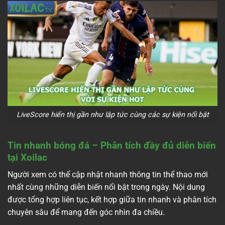
LiveScore hiển thị gần như lập tức cùng các sự kiện nổi bật
Tin nhanh bóng đá – Phân tích đầy đủ diễn biến
tại Xoilac
Người xem có thể cập nhật nhanh thông tin thể thao mới
nhất cùng những diễn biến nổi bật trong ngày. Nội dung
được tổng hợp liên tục, kết hợp giữa tin nhanh và phân tích
chuyên sâu để mang đến góc nhìn đa chiều.