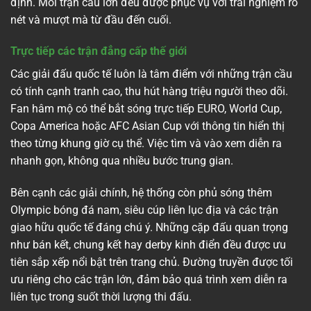
định. Mỗi trận cầu lớn đều được phục vụ với trải nghiệm rõ
nét và mượt mà từ đầu đến cuối.
Trực tiếp các trận đẳng cấp thế giới
Các giải đấu quốc tế luôn là tâm điểm với những trận cầu
có tính cạnh tranh cao, thu hút hàng triệu người theo dõi.
Fan hâm mộ có thể bắt sóng trực tiếp EURO, World Cup,
Copa America hoặc AFC Asian Cup với thông tin hiển thị
theo từng khung giờ cụ thể. Việc tìm và vào xem diễn ra
nhanh gọn, không qua nhiều bước trung gian.
Bên cạnh các giải chính, hệ thống còn phủ sóng thêm
Olympic bóng đá nam, siêu cúp liên lục địa và các trận
giao hữu quốc tế đáng chú ý. Những cặp đấu quan trọng
như bán kết, chung kết hay derby kinh điển đều được ưu
tiên sắp xếp nổi bật trên trang chủ. Đường truyền được tối
ưu riêng cho các trận lớn, đảm bảo quá trình xem diễn ra
liên tục trong suốt thời lượng thi đấu.