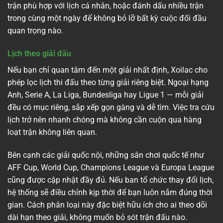
trận phù hợp với lịch cá nhân, hoặc đánh dấu nhiều trận
trong cùng một ngày để không bỏ lỡ bất kỳ cuộc đối đầu
quan trọng nào.
Lịch theo giải đấu
Nếu bạn chỉ quan tâm đến một giải nhất định, Xoilac cho
phép lọc lịch thi đấu theo từng giải riêng biệt. Ngoại hạng
Anh, Serie A, La Liga, Bundesliga hay Ligue 1 — mỗi giải
đều có mục riêng, sắp xếp gọn gàng và dễ tìm. Việc tra cứu
lịch trở nên nhanh chóng mà không cần cuộn qua hàng
loạt trận không liên quan.
Bên cạnh các giải quốc nội, những sân chơi quốc tế như
AFF Cup, World Cup, Champions League và Europa League
cũng được cập nhật đầy đủ. Nếu ban tổ chức thay đổi lịch,
hệ thống sẽ điều chỉnh kịp thời để bạn luôn nắm đúng thời
gian. Cách phân loại này đặc biệt hữu ích cho ai theo dõi
dài hạn theo giải, không muốn bỏ sót trận đấu nào.