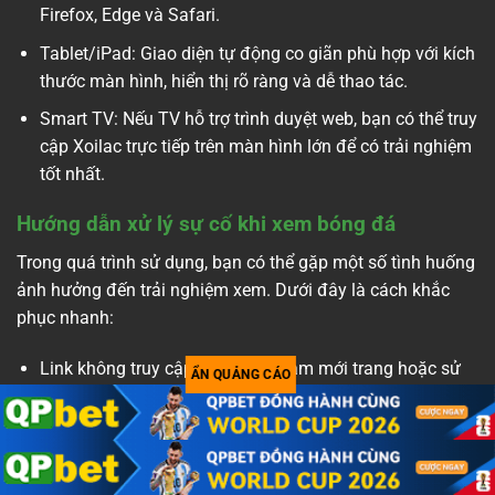
Firefox, Edge và Safari.
Tablet/iPad: Giao diện tự động co giãn phù hợp với kích
thước màn hình, hiển thị rõ ràng và dễ thao tác.
Smart TV: Nếu TV hỗ trợ trình duyệt web, bạn có thể truy
cập Xoilac trực tiếp trên màn hình lớn để có trải nghiệm
tốt nhất.
Hướng dẫn xử lý sự cố khi xem bóng đá
Trong quá trình sử dụng, bạn có thể gặp một số tình huống
ảnh hưởng đến trải nghiệm xem. Dưới đây là cách khắc
phục nhanh:
Link không truy cập được: Thử làm mới trang hoặc sử
ẨN QUẢNG CÁO
dụng đường link dự phòng được cập nhật trên trang chủ
Xoilac. Nếu vẫn không vào được, hãy đổi sang trình
duyệt khác hoặc xóa bộ nhớ cache.
Video giật lag, tải chậm: Kiểm tra tốc độ mạng của bạn.