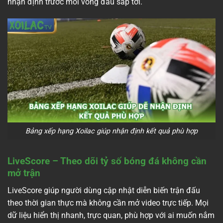
nhận định trước mỗi vòng đấu sắp tới.
Bảng xếp hạng Xoilac giúp nhận định kết quả phù hợp
LiveScore – Theo dõi tỷ số bóng đá không cần
mở trận
LiveScore giúp người dùng cập nhật diễn biến trận đấu
theo thời gian thực mà không cần mở video trực tiếp. Mọi
dữ liệu hiển thị nhanh, trực quan, phù hợp với ai muốn nắm