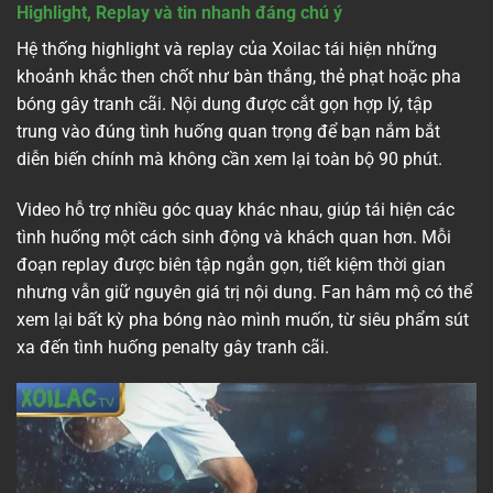
Highlight, Replay và tin nhanh đáng chú ý
Hệ thống highlight và replay của Xoilac tái hiện những
khoảnh khắc then chốt như bàn thắng, thẻ phạt hoặc pha
bóng gây tranh cãi. Nội dung được cắt gọn hợp lý, tập
trung vào đúng tình huống quan trọng để bạn nắm bắt
diễn biến chính mà không cần xem lại toàn bộ 90 phút.
Video hỗ trợ nhiều góc quay khác nhau, giúp tái hiện các
tình huống một cách sinh động và khách quan hơn. Mỗi
đoạn replay được biên tập ngắn gọn, tiết kiệm thời gian
nhưng vẫn giữ nguyên giá trị nội dung. Fan hâm mộ có thể
xem lại bất kỳ pha bóng nào mình muốn, từ siêu phẩm sút
xa đến tình huống penalty gây tranh cãi.