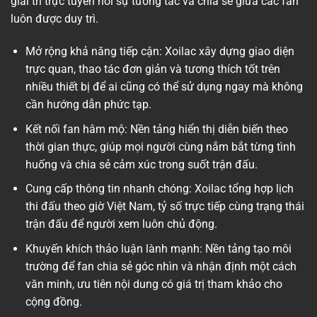
giải trí trực tuyến nơi sự tương tác và chia sẻ giữa các fan
luôn được duy trì.
Mở rộng khả năng tiếp cận: Xoilac xây dựng giao diện
trực quan, thao tác đơn giản và tương thích tốt trên
nhiều thiết bị để ai cũng có thể sử dụng ngay mà không
cần hướng dẫn phức tạp.
Kết nối fan hâm mộ: Nền tảng hiển thị diễn biến theo
thời gian thực, giúp mọi người cùng nắm bắt từng tình
huống và chia sẻ cảm xúc trong suốt trận đấu.
Cung cấp thông tin nhanh chóng: Xoilac tổng hợp lịch
thi đấu theo giờ Việt Nam, tỷ số trực tiếp cùng trạng thái
trận đấu để người xem luôn chủ động.
Khuyến khích thảo luận lành mạnh: Nền tảng tạo môi
trường để fan chia sẻ góc nhìn và nhận định một cách
văn minh, ưu tiên nội dung có giá trị tham khảo cho
cộng đồng.