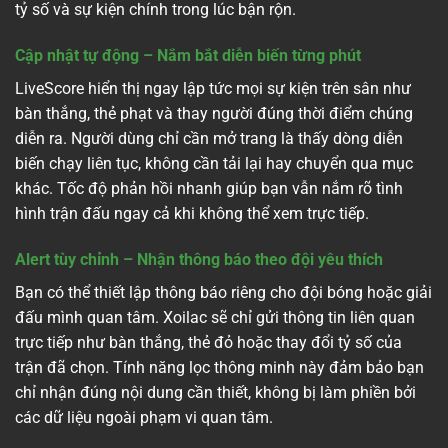
tỷ số và sự kiện chính trong lúc bận rộn.
Cập nhật tự động – Nắm bắt diễn biến từng phút
LiveScore hiển thị ngay lập tức mọi sự kiện trên sân như
bàn thắng, thẻ phạt và thay người đúng thời điểm chúng
diễn ra. Người dùng chỉ cần mở trang là thấy dòng diễn
biến chạy liên tục, không cần tải lại hay chuyển qua mục
khác. Tốc độ phản hồi nhanh giúp bạn vẫn nắm rõ tình
hình trận đấu ngay cả khi không thể xem trực tiếp.
Alert tùy chỉnh – Nhận thông báo theo đội yêu thích
Bạn có thể thiết lập thông báo riêng cho đội bóng hoặc giải
đấu mình quan tâm. Xoilac sẽ chỉ gửi thông tin liên quan
trực tiếp như bàn thắng, thẻ đỏ hoặc thay đổi tỷ số của
trận đã chọn. Tính năng lọc thông minh này đảm bảo bạn
chỉ nhận đúng nội dung cần thiết, không bị làm phiền bởi
các dữ liệu ngoài phạm vi quan tâm.