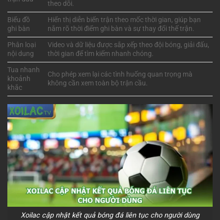
theo dõi.
Biểu đồ
Hiển thị diễn biến trận theo mốc thời gian, giúp bạn
ghi bàn
nắm rõ thời điểm ghi bàn và sự thay đổi thế trận.
Phân loại
Video và dữ liệu được sắp xếp theo đội bóng, giải đấu,
nội dung
thời gian để tìm kiếm nhanh chóng.
Tua nhanh
Cho phép xem lại các tình huống quan trọng mà
khoảnh
không cần xem toàn bộ trận cầu.
khắc
Xoilac cập nhật kết quả bóng đá liên tục cho người dùng