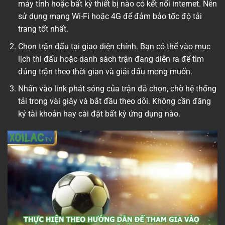
máy tính hoặc bất kỳ thiết bị nào có kết nối internet. Nên
sử dụng mạng Wi-Fi hoặc 4G để đảm bảo tốc độ tải
trang tốt nhất.
Chọn trận đấu tại giao diện chính. Bạn có thể vào mục
lịch thi đấu hoặc danh sách trận đang diễn ra để tìm
đúng trận theo thời gian và giải đấu mong muốn.
Nhấn vào link phát sóng của trận đã chọn, chờ hệ thống
tải trong vài giây và bắt đầu theo dõi. Không cần đăng
ký tài khoản hay cài đặt bất kỳ ứng dụng nào.