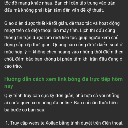
tốc độ mạng khác nhau. Bạn chỉ cần tập trung vào trận
đấu mà không phải bận tâm đến vấn đề kỹ thuật.
Giao diện được thiết kế tối giản, dễ thao tác và hoạt động
mượt trên cả điện thoại lẫn máy tính. Lịch thi đấu cùng
thông tin trận được làm mới liên tục, giúp người xem chủ
động sắp xếp thời gian. Quảng cáo cũng được kiểm soát ở
mức hợp lý — không chen ngang vào những thời điểm then
chốt, đảm bảo bạn không bị phân tâm khi trận đấu đang ở
cao trào.
Hướng dẫn cách xem link bóng đá trực tiếp hôm
nay
Quy trình truy cập cực kỳ đơn giản, phù hợp cả với những
ai chưa quen xem bóng đá online. Bạn chỉ cần thực hiện
ba bước cơ bản sau:
Truy cập website Xoilac bằng trình duyệt trên điện thoại,