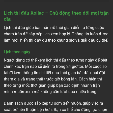
Lịch thi đấu Xoilac – Chủ động theo dõi mọi trận
cầu
Lịch thi đấu giúp bạn nắm rõ thời gian diễn ra từng cuộc
chạm trán để sắp xếp lịch xem hợp lý. Thông tin luôn được
làm mới, hiển thị đầy đủ theo khung giờ và giải đấu cụ thể.
Lịch theo ngày
Người dùng có thể xem lịch thi đấu theo từng ngày để biết
chính xác trận nào sẽ diễn ra trong 24 giờ tới. Mỗi cuộc so
tài đi kèm thông tin chi tiết như thời gian bắt đầu, hai đội
tham gia và trạng thái trước giờ bóng lăn. Cách hiển thị
theo từng mốc thời gian giúp bạn xác định nhanh trận
mình muốn xem mà không cần lướt qua nhiều trang.
Danh sách được sắp xếp từ sớm đến muộn, giúp việc rà
soát trở nên thuận tiện hơn. Bạn có thể chủ động lựa chọn