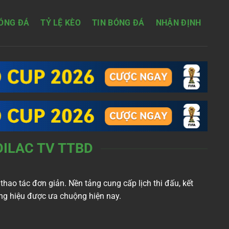
ÓNG ĐÁ
TỶ LỆ KÈO
TIN BÓNG ĐÁ
NHẬN ĐỊNH
OILAC TV TTBD
hao tác đơn giản. Nền tảng cung cấp lịch thi đấu, kết
ơng hiệu được ưa chuộng hiện nay.