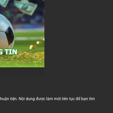
huận tiện. Nội dung được làm mới liên tục để bạn tìm