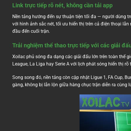
Link trực tiếp rõ nét, không cần tải app
Nền tảng hướng đến sự thuận tiện tối đa — người dùng tr
với hình ảnh sắc nét, tối ưu hiển thị trên cả điện thoại lẫ
đầu đến cuối trận.
Trải nghiệm thể thao trực tiếp với các giải đấ
Xoilac phủ sóng đa dạng các giải đấu lớn trên toàn thế 
League, La Liga hay Serie A với lịch phát sóng hiển thị r
Song song đó, nền tảng còn cập nhật Ligue 1, FA Cup, Bun
gàng, không bị lẫn lộn giữa hàng chục trận diễn ra cùng l