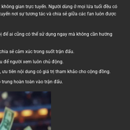
không gian trực tuyến. Người dùng ở mọi lứa tuổi đều có
c tuyến nơi sự tương tác và chia sẻ giữa các fan luôn được
t bị để ai cũng có thể sử dụng ngay mà không cần hướng
chia sẻ cảm xúc trong suốt trận đấu.
đấu để người xem luôn chủ động.
 ưu tiên nội dung có giá trị tham khảo cho cộng đồng.
p trung hoàn toàn vào trận đấu.