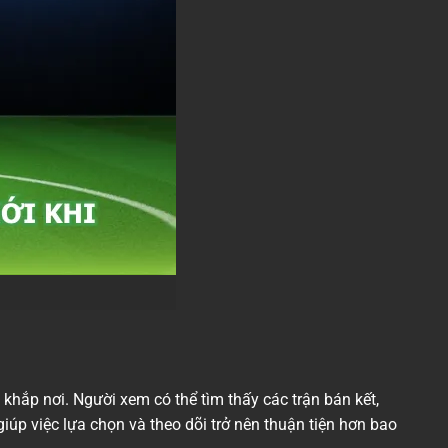
khắp nơi. Người xem có thể tìm thấy các trận bán kết,
giúp việc lựa chọn và theo dõi trở nên thuận tiện hơn bao