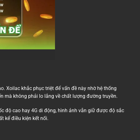
o. Xoilac khắc phục triệt để vấn đề này nhờ hệ thống
ến mà không phải lo lắng về chất lượng đường truyền.
tốc độ cao hay 4G di động, hình ảnh vẫn giữ được độ sắc
 kể điều kiện kết nối.