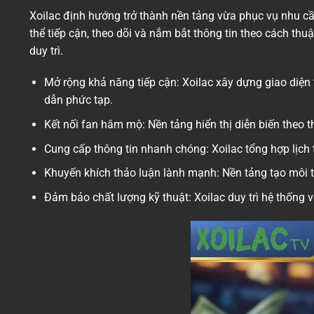
Xoilac định hướng trở thành nền tảng vừa phục vụ nhu cầ
thể tiếp cận, theo dõi và nắm bắt thông tin theo cách thuậ
duy trì.
Mở rộng khả năng tiếp cận: Xoilac xây dựng giao diện 
dẫn phức tạp.
Kết nối fan hâm mộ: Nền tảng hiển thị diễn biến theo 
Cung cấp thông tin nhanh chóng: Xoilac tổng hợp lịch t
Khuyến khích thảo luận lành mạnh: Nền tảng tạo môi t
Đảm bảo chất lượng kỹ thuật: Xoilac duy trì hệ thống v