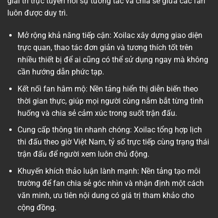
giải trí trực tuyến nơi sự tương tác và chia sẻ giữa các fan
luôn được duy trì.
Mở rộng khả năng tiếp cận: Xoilac xây dựng giao diện
trực quan, thao tác đơn giản và tương thích tốt trên
nhiều thiết bị để ai cũng có thể sử dụng ngay mà không
cần hướng dẫn phức tạp.
Kết nối fan hâm mộ: Nền tảng hiển thị diễn biến theo
thời gian thực, giúp mọi người cùng nắm bắt từng tình
huống và chia sẻ cảm xúc trong suốt trận đấu.
Cung cấp thông tin nhanh chóng: Xoilac tổng hợp lịch
thi đấu theo giờ Việt Nam, tỷ số trực tiếp cùng trạng thái
trận đấu để người xem luôn chủ động.
Khuyến khích thảo luận lành mạnh: Nền tảng tạo môi
trường để fan chia sẻ góc nhìn và nhận định một cách
văn minh, ưu tiên nội dung có giá trị tham khảo cho
cộng đồng.