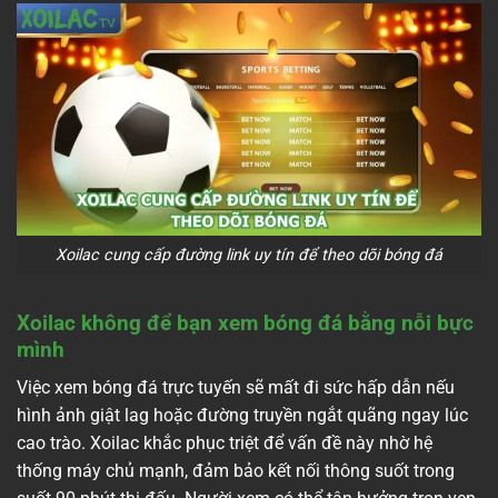
Xoilac cung cấp đường link uy tín để theo dõi bóng đá
Xoilac không để bạn xem bóng đá bằng nỗi bực
mình
Việc xem bóng đá trực tuyến sẽ mất đi sức hấp dẫn nếu
hình ảnh giật lag hoặc đường truyền ngắt quãng ngay lúc
cao trào. Xoilac khắc phục triệt để vấn đề này nhờ hệ
thống máy chủ mạnh, đảm bảo kết nối thông suốt trong