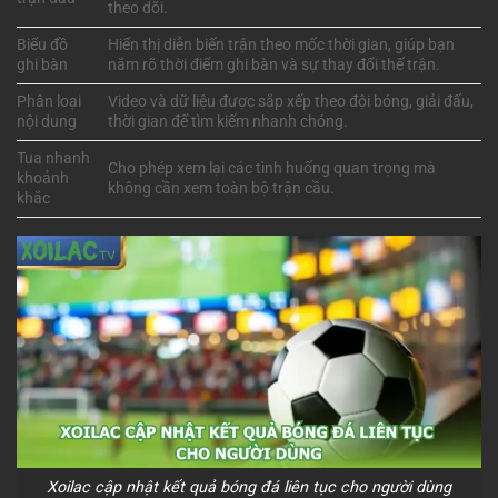
theo dõi.
Biểu đồ
Hiển thị diễn biến trận theo mốc thời gian, giúp bạn
ghi bàn
nắm rõ thời điểm ghi bàn và sự thay đổi thế trận.
Phân loại
Video và dữ liệu được sắp xếp theo đội bóng, giải đấu,
nội dung
thời gian để tìm kiếm nhanh chóng.
Tua nhanh
Cho phép xem lại các tình huống quan trọng mà
khoảnh
không cần xem toàn bộ trận cầu.
khắc
Xoilac cập nhật kết quả bóng đá liên tục cho người dùng