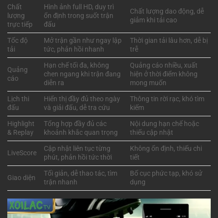
Chất
Hình ảnh full HD, duy trì
Chất lượng dao động, dễ
lượng
ổn định trong suốt trận
giảm khi tải cao
trực tiếp
đấu
Tốc độ
Mở trận gần như ngay lập
Thời gian tải lâu hơn, dễ bị
tải
tức, phản hồi nhanh
trễ
Hạn chế tối đa, không
Quảng cáo nhiều, xuất
Quảng
chen ngang khi trận đang
hiện ở thời điểm không
cáo
diễn ra
mong muốn
Lịch thi
Hiển thị đầy đủ theo ngày
Thông tin rời rạc, khó tìm
đấu
và giải đấu, dễ tra cứu
kiếm
Highlight
Tổng hợp đầy đủ các
Nội dung hạn chế hoặc
& Replay
khoảnh khắc quan trọng
thiếu cập nhật
Cập nhật liên tục từng
Không ổn định, thiếu chi
LiveScore
phút, phản hồi tức thời
tiết
Tối giản, dễ thao tác, tìm
Bố cục phức tạp, khó sử
Giao diện
trận nhanh
dụng