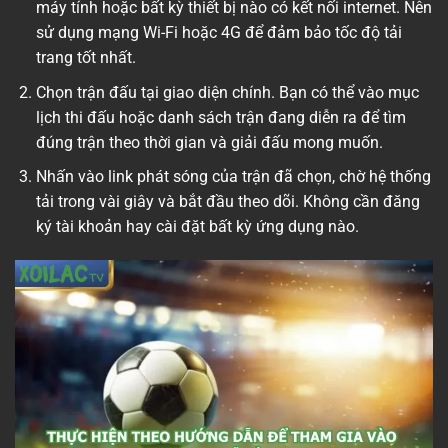
máy tính hoặc bất kỳ thiết bị nào có kết nối internet. Nên
sử dụng mạng Wi-Fi hoặc 4G để đảm bảo tốc độ tải
trang tốt nhất.
Chọn trận đấu tại giao diện chính. Bạn có thể vào mục
lịch thi đấu hoặc danh sách trận đang diễn ra để tìm
đúng trận theo thời gian và giải đấu mong muốn.
Nhấn vào link phát sóng của trận đã chọn, chờ hệ thống
tải trong vài giây và bắt đầu theo dõi. Không cần đăng
ký tài khoản hay cài đặt bất kỳ ứng dụng nào.