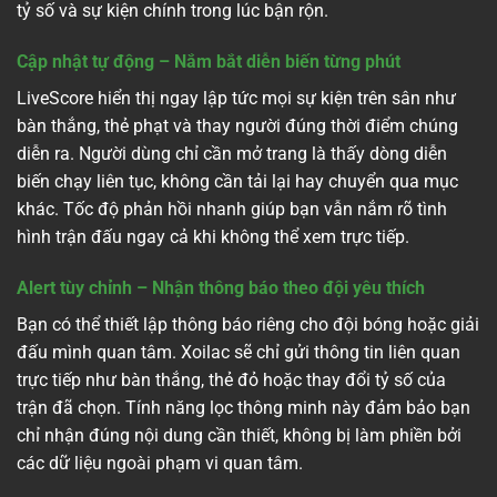
tỷ số và sự kiện chính trong lúc bận rộn.
Cập nhật tự động – Nắm bắt diễn biến từng phút
LiveScore hiển thị ngay lập tức mọi sự kiện trên sân như
bàn thắng, thẻ phạt và thay người đúng thời điểm chúng
diễn ra. Người dùng chỉ cần mở trang là thấy dòng diễn
biến chạy liên tục, không cần tải lại hay chuyển qua mục
khác. Tốc độ phản hồi nhanh giúp bạn vẫn nắm rõ tình
hình trận đấu ngay cả khi không thể xem trực tiếp.
Alert tùy chỉnh – Nhận thông báo theo đội yêu thích
Bạn có thể thiết lập thông báo riêng cho đội bóng hoặc giải
đấu mình quan tâm. Xoilac sẽ chỉ gửi thông tin liên quan
trực tiếp như bàn thắng, thẻ đỏ hoặc thay đổi tỷ số của
trận đã chọn. Tính năng lọc thông minh này đảm bảo bạn
chỉ nhận đúng nội dung cần thiết, không bị làm phiền bởi
các dữ liệu ngoài phạm vi quan tâm.